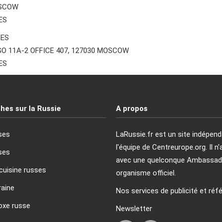
OSCOW
ES
GES
GO 11A-2 OFFICE 407, 127030 MOSCOW
ES
hes sur la Russie
A propos
ses
LaRussie.fr est un site indépend
l'équipe de Centreurope.org. Il n'
ses
avec une quelconque Ambassad
cuisine russes
organisme officiel.
raine
Nos services de publicité et ré
oxe russe
Newsletter